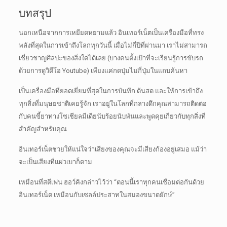
บทสรุป
นอกเหนือจากการเหยียดหยามแล้ว อินเทอร์เน็ตเป็นเครื่องมือที่ทรง
พลังที่สุดในการเข้าถึงโลกทุกวันนี้
เมื่อไม่กี่ปีที่ผ่านมา เราไม่สามารถ
เชี่ยวชาญศิลปะของสิ่งใดได้เลย (บางคนตั้งเป้าที่จะเรียนรู้การขับรถ
ด้วยการดูวิดีโอ Youtube) เพียงแค่กดปุ่มไม่กี่ปุ่มในแถบค้นหา
เป็นเครื่องมือที่ยอดเยี่ยมที่สุดในการบันทึก ด้นสด และให้การเข้าถึง
ทุกสิ่งที่มนุษยชาติเคยรู้จัก
เราอยู่ในโลกที่กลางดึกคุณสามารถติดต่อ
กับคนขี้ยาทางโซเชียลมีเดียนับร้อยนับพันและพูดคุยเกี่ยวกับทุกสิ่งที่
สำคัญสำหรับคุณ
อินเทอร์เน็ตช่วยให้แน่ใจว่าเสียงของคุณจะมีเสียงก้องอยู่เสมอ แม้ว่า
จะเป็นเสียงที่แผ่วเบาก็ตาม
เหมือนที่สตีเฟน ฮอว์คิงกล่าวไว้ว่า “ตอนนี้เราทุกคนเชื่อมต่อกันด้วย
อินเทอร์เน็ต เหมือนกับเซลล์ประสาทในสมองขนาดยักษ์”