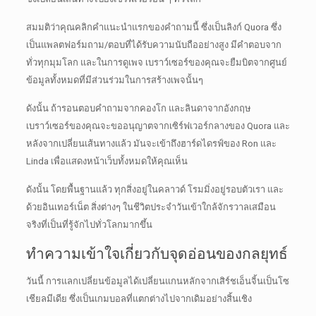
สมมติว่าคุณคลิกคำแนะนำแรกของคำถามนี้ ซึ่งเป็นลิงก์ Quora ซึ่ง
เป็นแพลตฟอร์มถาม/ตอบที่ได้รับความนับถืออย่างสูง
มีคำตอบจาก
ทั่วทุกมุมโลก และในการดูเพจ เบราว์เซอร์ของคุณจะยืมบิตจากศูนย์
ข้อมูลทั้งหมดที่มีส่วนร่วมในการสร้างเพจนั้นๆ
ดังนั้น ถ้ารอนตอบคำถามจากคองโก และลินดาจากอังกฤษ
เบราว์เซอร์ของคุณจะขออนุญาตจากเซิร์ฟเวอร์กลางของ Quora
และ
หลังจากเปลี่ยนเส้นทางแล้ว มันจะเข้าถึงฮาร์ดไดรฟ์ของ Ron และ
Linda เพื่อแสดงหน้าเว็บทั้งหมดให้คุณเห็น
ดังนั้น โดยพื้นฐานแล้ว ทุกสิ่งอยู่ในคลาวด์ โรมมิ่งอยู่รอบตัวเรา และ
ด้วยอินเทอร์เน็ต สิ่งต่างๆ ในชีวิตประจำวันเข้าใกล้จักรวาลเสมือน
จริงที่เป็นที่รู้จักไปทั่วโลกมากขึ้น
ทำความเข้าใจเกี่ยวกับจุดอ่อนของกลยุทธ์
วันนี้ การแลกเปลี่ยนข้อมูลได้เปลี่ยนแกนหลักจากเสิร์ชเอ็นจิ้นเป็นโซ
เชียลมีเดีย ซึ่งเป็นเกมบอลที่แตกต่างไปจากเดิมอย่างสิ้นเชิง