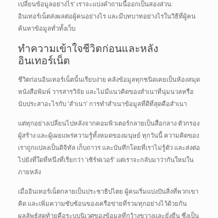
เปลี่ยนข้อมูลอย่างไร’ เราจะแบ่งคำถามนี้ออกเป็นสองส่วน:
อินเทอร์เน็ตส่งผลต่อผู้คนอย่างไร
และมีบทบาทอย่างไรในวิธีที่ผู้คน
ค้นหาข้อมูลทั่วทั้งเว็บ
ทำความเข้าใจชีวิตก่อนและหลัง
อินเทอร์เน็ต
ชีวิตก่อนอินเทอร์เน็ตนั้นเรียบง่าย
คลังข้อมูลทุกชนิดเคยเป็นห้องสมุด
หนังสือพิมพ์ วารสารวิจัย
และไม่มีแนวคิดของสำเนาที่นุ่มนวลหรือ
นับประสาอะไรกับ ‘สำเนา’
การทำสำเนาข้อมูลที่ดีที่สุดคือสำเนา
แต่ทุกอย่างเปลี่ยนไปหลังจากคอมพิวเตอร์กลายเป็นสื่อกลาง ตัวกรอง
ผู้สร้าง และผู้เผยแพร่ความรู้ทั้งหมดของมนุษย์
ทุกวันนี้ ความคิดของ
เราถูกแปลงเป็นดิจิทัล เก็บถาวร และบันทึกโดยที่เราไม่รู้ตัว และส่งต่อ
ไปยังที่ใดที่หนึ่งที่เรียกว่า ‘เซิร์ฟเวอร์’
แต่เราจะกลับมาว่ากันใหม่ใน
ภายหลัง
เมื่ออินเทอร์เน็ตกลายเป็นประชาธิปไตย ผู้คนเริ่มแบ่งปันสิ่งที่พวกเขา
คิด และเพิ่มความซับซ้อนของเครือข่ายที่รวมทุกอย่างไว้ด้วยกัน
ผลลัพธ์สุดท้ายคือระบบนิเวศของข้อมูลที่กว้างขวางและยั่งยืน ซึ่งเป็น