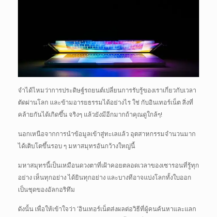
จำได้ไหมว่าการประดิษฐ์รถยนต์เปลี่ยนการรับรู้ของเราเกี่ยวกับเวลา
ตัดผ่านโลก และข้ามอารยธรรมได้อย่างไร
ใช่ กับอินเทอร์เน็ต สิ่งที่
คล้ายกันได้เกิดขึ้น
จริงๆ แล้วยังมีอีกมากถ้าคุณดูใกล้ๆ!
นอกเหนือจากการนำข้อมูลเข้าสู่ทะเลแล้ว อุตสาหกรรมจำนวนมาก
ได้เติบโตขึ้นรอบ ๆ มหาสมุทรอันกว้างใหญ่นี้
มหาสมุทรนี้เป็นเหมือนดวงตาที่เฝ้าคอยตลอดเวลาของเซารอนที่รู้ทุก
อย่าง เห็นทุกอย่าง ได้ยินทุกอย่าง และบางทีอาจแบ่งโลกทั้งใบออก
เป็นชุดของอัลกอริทึม
ดังนั้น เพื่อให้เข้าใจว่า ‘อินเทอร์เน็ตส่งผลต่อวิธีที่ผู้คนค้นหาและแลก