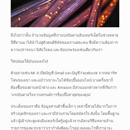
ยิ่งไปกว่านั้น จำนวนข้อมูลที่เราแบ่งปันผ่านอินเทอร์เน็ตในช่วงหลาย
ปีที่ผ่านมาได้นำไปสู่ตัวตนดิจิทัลของเราแต่ละคน ซึ่งมีความต้องการ
ความปรารถนา นิสัยใจคอ และข้อบกพร่องเช่นเดียวกับเรา
ใช่ปล่อยให้มันจมลงไป!
ตัวอย่างเช่น Mr. X เปิดบัญชี Gmail และบัญชี Facebook จากสมาร์ท
โฟนของเขา
และแม้ว่าเขาจะไม่ได้ช้อปปิ้งออนไลน์ บางครั้งเขาก็
ต้องซื้อของผ่านหน้าต่าง และ Amazon มีส่วนแยกต่างหากที่เรียกว่า
‘แรงบันดาลใจจากเทรนด์การช็อปปิ้งล่าสุดของคุณ’
ประเด็นของเราคือ ข้อมูลส่วนตัวชิ้นเล็ก ๆ เหล่านี้ช่วยได้มากในการ
สร้างบุคลิกของเรา และเรามีส่วนร่วมโดยสมัครใจ
ดังนั้น โดยพื้นฐาน
แล้ว ผู้เฝ้าประตูแห่งอินเทอร์เน็ตรู้อยู่แล้วจากอัลกอริธึมหลายล้าน
รายการของพวกเขาว่าเรากำลังคิดอะไรอยู่ เพลงอะไรที่เราน่าจะ