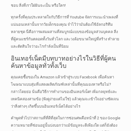
ชอบ สิ่งที่เราใฝ่ฝันจะเป็น หรือใคร!
ทุกครั้งที่คุณประหลาดใจกับวิธีการที่ Youtube จัดการแนะนำเพลงที่
แน่นอนเหล่านั้นจากวัยเด็กของคุณ จำไว้ว่ามันต้องใช้อัลกอริทึม
หลายชุด
นี่คือการผสมผสานที่สมบูรณ์แบบของข้อมูลส่วนบุคคล สิ่ง
ที่ผู้คนแชร์กันตลอดทั้งวันทั่วโลก และวงล้อขนาดใหญ่ที่สร้าง ทำลาย
และตัดสินใจว่าอะไรกำลังเป็นที่นิยม
อินเทอร์เน็ตมีบทบาทอย่างไรในวิธีที่ผู้คน
ค้นหาข้อมูลทั่วทั้งเว็บ
คุณเคยซื้อของใน Amazon แล้วเข้าสู่ระบบ Facebook เพื่อค้นหา
โฆษณาแบบสุ่มที่แสดงผลิตภัณฑ์เหล่านั้นที่คุณมองหาหรือไม่?
กล่าวโดยย่อ นั่นคือวิธีการทำงานของอินเทอร์เน็ต!
เพิ่มกลยุทธ์และ
เทคนิคสองสามข้อ (ฟังดูง่ายแต่ไม่ใช่) แล้วคุณจะเข้าใจอย่างชัดเจน
ว่าสิ่งต่างๆ เกิดขึ้นบนอินเทอร์เน็ตได้อย่างไร
คำพูดทั่วไปว่าสถานที่ที่ดีที่สุดในการซ่อนศพคือหน้าที่ 2 ของ Google
ความหมายที่ซ่อนอยู่นั้นบ่งบอกว่าแม้ข้อมูลจะดีเพียงใด แต่ก็ยังต้อง