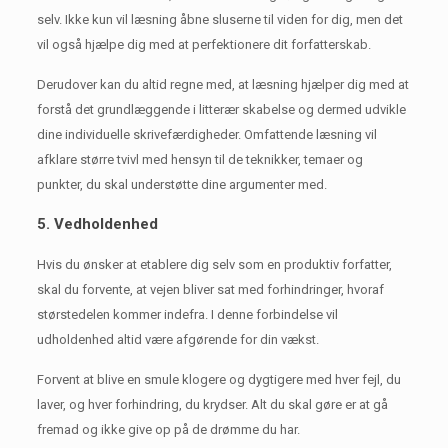
selv.
Ikke kun vil læsning åbne sluserne til viden for dig, men det
vil også hjælpe dig med at perfektionere dit forfatterskab.
Derudover kan du altid regne med, at læsning hjælper dig med at
forstå det grundlæggende i litterær skabelse og dermed udvikle
dine individuelle skrivefærdigheder.
Omfattende læsning vil
afklare større tvivl med hensyn til de teknikker, temaer og
punkter, du skal understøtte dine argumenter med.
5. Vedholdenhed
Hvis du ønsker at etablere dig selv som en produktiv forfatter,
skal du forvente, at vejen bliver sat med forhindringer, hvoraf
størstedelen kommer indefra.
I denne forbindelse vil
udholdenhed altid være afgørende for din vækst.
Forvent at blive en smule klogere og dygtigere med hver fejl, du
laver, og hver forhindring, du krydser.
Alt du skal gøre er at gå
fremad og ikke give op på de drømme du har.