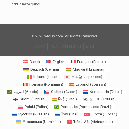
Indtil næste gang!
© 2020 veolay.com. All Rights Reserved.
About
TOS
Write For us
Blog
Dansk
English
Français
(
French
)
Deutsch
(
German
)
Magyar
(
Hungarian
)
Italiano
(
Italian
)
日本語
(
Japanese
)
Română
(
Romanian
)
Español
(
Spanish
)
العربية
(
Arabic
)
Čeština
(
Czech
)
Nederlands
(
Dutch
)
Suomi
(
Finnish
)
हिन्दी
(
Hindi
)
한국어
(
Korean
)
Polski
(
Polish
)
Português
(
Portuguese, Brazil
)
Русский
(
Russian
)
ไทย
(
Thai
)
Türkçe
(
Turkish
)
Українська
(
Ukrainian
)
Tiếng Việt
(
Vietnamese
)