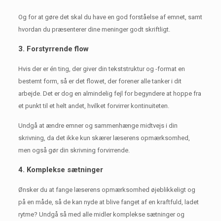
Og for at gøre det skal du have en god forståelse af emnet, samt
hvordan du præsenterer dine meninger godt skriftligt.
3. Forstyrrende flow
Hvis der er én ting, der giver din tekststruktur og -format en
bestemt form, så er det flowet, der forener alle tanker i dit
arbejde.
Det er dog en almindelig fejl for begyndere at hoppe fra
et punkt til et helt andet, hvilket forvirrer kontinuiteten.
Undgå at ændre emner og sammenhænge midtvejs i din
skrivning, da det ikke kun skærer læserens opmærksomhed,
men også gør din skrivning forvirrende.
4. Komplekse sætninger
Ønsker du at fange læserens opmærksomhed øjeblikkeligt og
på en måde, så de kan nyde at blive fanget af en kraftfuld, ladet
rytme?
Undgå så med alle midler komplekse sætninger og