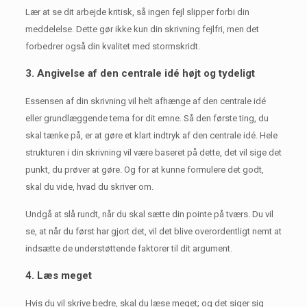
Lær at se dit arbejde kritisk, så ingen fejl slipper forbi din
meddelelse.
Dette gør ikke kun din skrivning fejlfri, men det
forbedrer også din kvalitet med stormskridt.
3. Angivelse af den centrale idé højt og tydeligt
Essensen af ​​din skrivning vil helt afhænge af den centrale idé
eller grundlæggende tema for dit emne.
Så den første ting, du
skal tænke på, er at gøre et klart indtryk af den centrale idé.
Hele
strukturen i din skrivning vil være baseret på dette, det vil sige det
punkt, du prøver at gøre.
Og for at kunne formulere det godt,
skal du vide, hvad du skriver om.
Undgå at slå rundt, når du skal sætte din pointe på tværs.
Du vil
se, at når du først har gjort det, vil det blive overordentligt nemt at
indsætte de understøttende faktorer til dit argument.
4. Læs meget
Hvis du vil skrive bedre, skal du læse meget;
og det siger sig