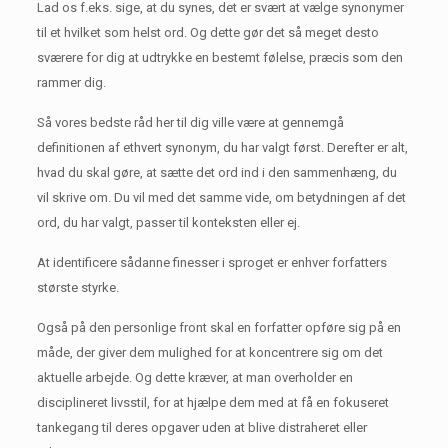
Lad os f.eks. sige, at du synes, det er svært at vælge synonymer
til et hvilket som helst ord.
Og dette gør det så meget desto
sværere for dig at udtrykke en bestemt følelse, præcis som den
rammer dig.
Så vores bedste råd her til dig ville være at gennemgå
definitionen af ​​ethvert synonym, du har valgt først.
Derefter er alt,
hvad du skal gøre, at sætte det ord ind i den sammenhæng, du
vil skrive om.
Du vil med det samme vide, om betydningen af ​​det
ord, du har valgt, passer til konteksten eller ej.
At identificere sådanne finesser i sproget er enhver forfatters
største styrke.
Også på den personlige front skal en forfatter opføre sig på en
måde, der giver dem mulighed for at koncentrere sig om det
aktuelle arbejde.
Og dette kræver, at man overholder en
disciplineret livsstil, for at hjælpe dem med at få en fokuseret
tankegang til deres opgaver uden at blive distraheret eller