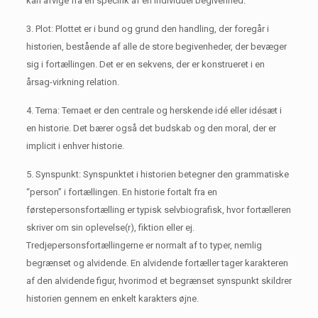
kan afvige fra en specifik af en individuel begivenhed.
3. Plot: Plottet er i bund og grund den handling, der foregår i
historien, bestående af alle de store begivenheder, der bevæger
sig i fortællingen.
Det er en sekvens, der er konstrueret i en
årsag-virkning relation.
4. Tema: Temaet er den centrale og herskende idé eller idésæt i
en historie.
Det bærer også det budskab og den moral, der er
implicit i enhver historie.
5. Synspunkt: Synspunktet i historien betegner den grammatiske
“person” i fortællingen.
En historie fortalt fra en
førstepersonsfortælling er typisk selvbiografisk, hvor fortælleren
skriver om sin oplevelse(r), fiktion eller ej.
Tredjepersonsfortællingerne er normalt af to typer, nemlig
begrænset og alvidende.
En alvidende fortæller tager karakteren
af ​​den alvidende figur, hvorimod et begrænset synspunkt skildrer
historien gennem en enkelt karakters øjne.