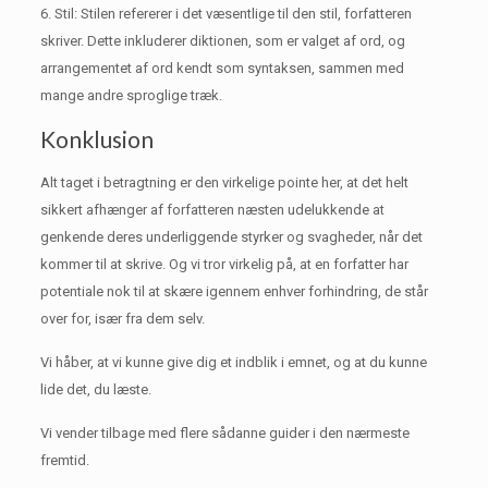
6. Stil: Stilen refererer i det væsentlige til den stil, forfatteren
skriver.
Dette inkluderer diktionen, som er valget af ord, og
arrangementet af ord kendt som syntaksen, sammen med
mange andre sproglige træk.
Konklusion
Alt taget i betragtning er den virkelige pointe her, at det helt
sikkert afhænger af forfatteren næsten udelukkende at
genkende deres underliggende styrker og svagheder, når det
kommer til at skrive.
Og vi tror virkelig på, at en forfatter har
potentiale nok til at skære igennem enhver forhindring, de står
over for, især fra dem selv.
Vi håber, at vi kunne give dig et indblik i emnet, og at du kunne
lide det, du læste.
Vi vender tilbage med flere sådanne guider i den nærmeste
fremtid.