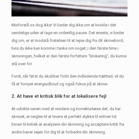
Misforstå os dog ikke!
Vi beder dig ikke om at knokle i det
uendelige uden at tage en ordentlig pause.
Det eneste, vi beder
dig om, er at modstå fristelsen til at rejse dig fra dit skrivebord,
hvis du ikke kan komme i tanke om noget, i den første time i
skrivningen, hvilket er den første forfatters “blokering”, du kunne
stå over for.
Fordi, når først du skubber forbi den indledende træthed, vil du
få et fornyet energiudbrud og også fokus på at skrive.
2. At have et kritisk blik for at lokalisere fejl
At udvikle vanen med at revidere og korrekturlæse det, du har
skrevet, er nøglen til at levere et perfekt stykke til enhver tid.
Evnen til kritisk at analysere din skrivning og acceptere kritik fra
andre baner vejen for dig til at forbedre din skrivning.