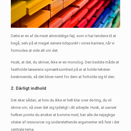
Dette er en af ​​de mest almindelige fejl, som vi har tendens til at
begå, selv på et meget senere tidspunkt i vores karriere, når vi
formodes at vide alt om det.
Husk, at det, du skriver, ikke er en monolog.
Den bedste måde at
fastholde læserens opmærksomhed på er at holde teksten
beskrivende, så det bliver nemt for dem at forholde sig til den.
2. Dårligt indhold
Det sker sådan, at hvis du ikke er helt klar over de ting, du vil
skrive om, så viser det sig tydeligt i dit arbejde.
Husk, at uanset
hvilken pointe du ønsker at komme med, bør alle de nøjagtige
citater af ressourcer og understøttende argumenter stå fast i det
centrale tema.