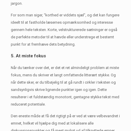
jargon.
For som man siger, “korthed er viddets sjæl”, og det kan fungere
ideelt til at fastholde læsernes opmærksomhed og interesse
gennem hele teksten.
Korte, velstrukturerede sætninger er også
de perfekte metoder til at hævde eller understrege et bestemt
punkt for at fremhæve dets betydning.
5. At miste fokus
Når du tænker over det, er det et ret almindeligt problem at miste
fokus, mens du skriver et langt omfattende litterært stykke.
Og
når dette sker, er du tilbøjelig til at gå rundt i cirkler i teksten og
sandsynligvis skrive lignende punkter igen og igen.
Dette
resulterer i et fuldstændig monotont, gentagne stykke tekst med
reduceret potentiale.
Den eneste måde at få det rigtigt på er ved at være velbevandret i
emnet, hvilket vil hjælpe dig med at lokalisere alle
diskussionspunkter og få mest muligt ud af tilknyttede emner.