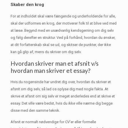
Skaber den krog
For at indholdet skal være fængende og underholdende for alle,
skal der udformes en krog, der motiverer folk til at blive ved med
at læse.
Begynd med en usædvanlig kendsgerning om dig selv
og følg derefter en struktur.
Ved på forhånd, hvordan du ønsker,
at dit forfatterskab skal se ud, og skitser de punkter, der ikke
kan gå glip af, mens du skriver om dig selv.
Hvordan skriver man et afsnit v/s
hvordan man skriver et essay?
Hvis du nogensinde har undret dig over, hvordan du skriver et
afsnit om dig selv, så lad os oplyse dig med nogle fakta.
At
skrive et afsnit om sig selv er meget anderledes end at skrive et
essay.
Det ville være bedst, hvis du ikke ville nærme dig begge
disse med den samme teknik.
Afsnit er normalt nødvendige for CV’er eller formelle