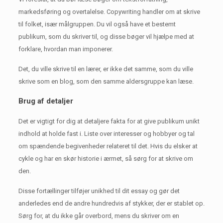
markedsføring og overtalelse.
Copywriting handler om at skrive
til folket, især målgruppen.
Du vil også have et bestemt
publikum, som du skriver til, og disse bøger vil hjælpe med at
forklare, hvordan man imponerer.
Det, du ville skrive til en lærer, er ikke det samme, som du ville
skrive som en blog, som den samme aldersgruppe kan læse.
Brug af detaljer
Det er vigtigt for dig at detaljere fakta for at give publikum unikt
indhold at holde fast i.
Liste over interesser og hobbyer og tal
om spændende begivenheder relateret til det.
Hvis du elsker at
cykle og har en skør historie i ærmet, så sørg for at skrive om
den.
Disse fortællinger tilføjer unikhed til dit essay og gør det
anderledes end de andre hundredvis af stykker, der er stablet op.
Sørg for, at du ikke går overbord, mens du skriver om en