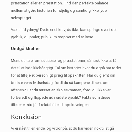
præstation eller en præstation.
Find den perfekte balance
mellem at gøre historien fornøjelig og samtidig ikke lyde
selvoptaget.
Vær altid ydmyg!
Dette er et krav, du ikke kan springe over i det
øjeblik, du praler;
publikum stopper med at læse.
Undgå klicher
Mens du taler om succeser og præstationer, så husk ikke at få
det til at lyde klichéagtigt.
Tal om historier, hvor du også har rodet
for at tilføje et personligt præg til opskriften.
Har du glemt din
bedste vens fødselsdag, fordi du så kampene til sent om
aftenen?
Har du misset en skoleeksamen, fordi du ikke var
forberedt og flippede ud i sidste øjeblik?
Fakta som disse
tilføjer et strejf af relatabilitet til opskrivningen.
Konklusion
Vi er nået til en ende, og vi tror på, at du har viden nok til at gå