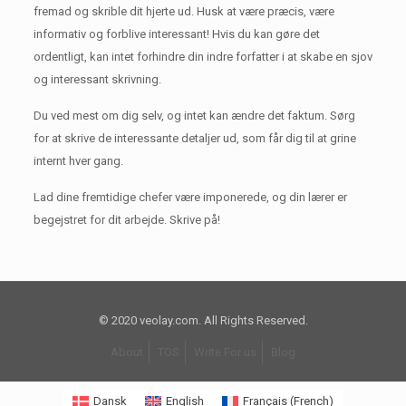
fremad og skrible dit hjerte ud.
Husk at være præcis, være
informativ og forblive interessant!
Hvis du kan gøre det
ordentligt, kan intet forhindre din indre forfatter i at skabe en sjov
og interessant skrivning.
Du ved mest om dig selv, og intet kan ændre det faktum.
Sørg
for at skrive de interessante detaljer ud, som får dig til at grine
internt hver gang.
Lad dine fremtidige chefer være imponerede, og din lærer er
begejstret for dit arbejde.
Skrive på!
© 2020 veolay.com. All Rights Reserved.
About
TOS
Write For us
Blog
Dansk
English
Français
(
French
)