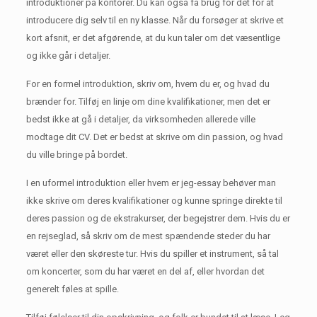
introduktioner på kontorer.
Du kan også få brug for det for at
introducere dig selv til en ny klasse.
Når du forsøger at skrive et
kort afsnit, er det afgørende, at du kun taler om det væsentlige
og ikke går i detaljer.
For en formel introduktion, skriv om, hvem du er, og hvad du
brænder for.
Tilføj en linje om dine kvalifikationer, men det er
bedst ikke at gå i detaljer, da virksomheden allerede ville
modtage dit CV.
Det er bedst at skrive om din passion, og hvad
du ville bringe på bordet.
I en uformel introduktion eller hvem er jeg-essay behøver man
ikke skrive om deres kvalifikationer og kunne springe direkte til
deres passion og de ekstrakurser, der begejstrer dem.
Hvis du er
en rejseglad, så skriv om de mest spændende steder du har
været eller den skøreste tur.
Hvis du spiller et instrument, så tal
om koncerter, som du har været en del af, eller hvordan det
generelt føles at spille.