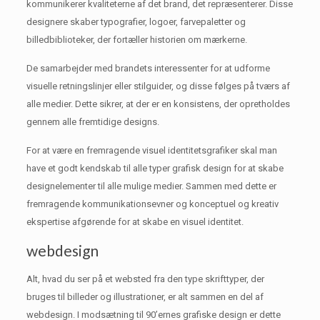
kommunikerer kvaliteterne af det brand, det repræsenterer.
Disse
designere skaber typografier, logoer, farvepaletter og
billedbiblioteker, der fortæller historien om mærkerne.
De samarbejder med brandets interessenter for at udforme
visuelle retningslinjer eller stilguider, og disse følges på tværs af
alle medier.
Dette sikrer, at der er en konsistens, der opretholdes
gennem alle fremtidige designs.
For at være en fremragende visuel identitetsgrafiker skal man
have et godt kendskab til alle typer grafisk design for at skabe
designelementer til alle mulige medier.
Sammen med dette er
fremragende kommunikationsevner og konceptuel og kreativ
ekspertise afgørende for at skabe en visuel identitet.
webdesign
Alt, hvad du ser på et websted fra den type skrifttyper, der
bruges til billeder og illustrationer, er alt sammen en del af
webdesign.
I modsætning til 90’ernes grafiske design er dette