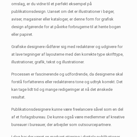
omslag, er du vidne til et perfekt eksempel på
publikationsdesign.
Uanset om det er illustrationer i bøger,
aviser, magasiner eller kataloger, er denne form for grafisk
design afgørende for at påvirke forbrugerne til at hente bogen
eller papiret.
Grafiske designere rådfører sig med redaktører og udgivere for
at lave tegninger af layouterne med den korrekte type skrifttype,
illustrationer, grafik, tekst og illustrationer.
Processen er fascinerende og udfordrende, da designerne skal
forstå forfatterens eller redaktørens tone og udtryk korrekt.
Det
kan tage lidt tid og mange redigeringer at nå det ønskede
resultat.
Publikationsdesignere kunne være freelancere såvel som en del
af et forlagsbureau.
De kunne også være medlemmer af kreative
bureauer i bureauer, der arbejder som outsourcepartnere.
I dag har der været en markant stigning i digitale publikationer.