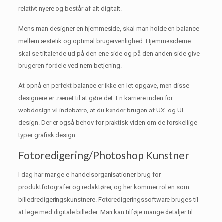
relativt nyere og består af alt digitalt.
Mens man designer en hjemmeside, skal man holde en balance
mellem æstetik og optimal brugervenlighed.
Hjemmesiderne
skal se tiltalende ud på den ene side og på den anden side give
brugeren fordele ved nem betjening.
At opnå en perfekt balance er ikke en let opgave, men disse
designere er trænet til at gøre det.
En karriere inden for
webdesign vil indebære, at du kender brugen af ​​UX- og UI-
design.
Der er også behov for praktisk viden om de forskellige
typer grafisk design.
Fotoredigering/Photoshop Kunstner
I dag har mange e-handelsorganisationer brug for
produktfotografer og redaktører, og her kommer rollen som
billedredigeringskunstnere.
Fotoredigeringssoftware bruges til
at lege med digitale billeder.
Man kan tilføje mange detaljer til