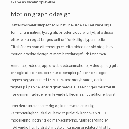
skabe en samlet oplevelse.
Motion graphic design
Dette involverer simpelthen kunst i bevægelse.
Det være sig i
form af animation, typografi, billeder, video eller lyd, alle disse
effekter kan også bruges online i forskellige typer medier.
Efterhånden som efterspørgslen efter videoindhold steg, blev
motion graphic design et mere betydningsfuldt fænomen.
Annoncer, videoer, apps, webstedsanimationer, videospil og gifs
er nogle af de mest berømte eksempler på denne kategori.
Rejsen begynder med først at skabe storyboards, der kan
tegnes på papir eller et digitalt medie.
Disse bringes derefter til
live gennem videoer eller levende billeder samt traditionel kunst.
Hvis dette interesserer dig og kunne være en mulig
karrieremulighed, skal du have et praktisk kendskab til 3D-
modellering, kodning og markedsføring.
Markedsføring er
nødvendig her, fordi det meste af kunsten er relateret til at få