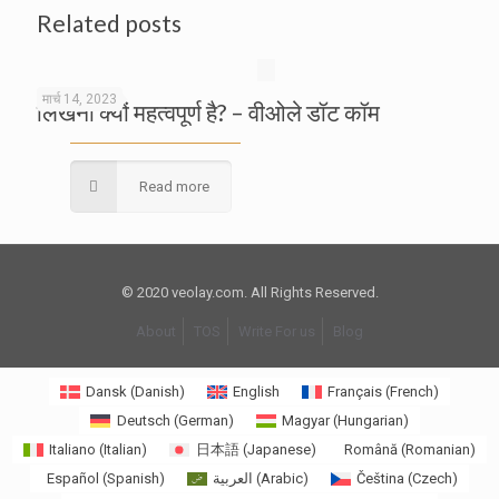
Related posts
मार्च 14, 2023
लिखना क्यों महत्वपूर्ण है? – वीओले डॉट कॉम
Read more
© 2020 veolay.com. All Rights Reserved.
About
TOS
Write For us
Blog
Dansk
(
Danish
)
English
Français
(
French
)
Deutsch
(
German
)
Magyar
(
Hungarian
)
Italiano
(
Italian
)
日本語
(
Japanese
)
Română
(
Romanian
)
Español
(
Spanish
)
العربية
(
Arabic
)
Čeština
(
Czech
)