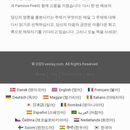
과 Famous Five와 함께 소풍을 가졌습니다.
다시 한 번 해보자.
당신의 영혼을 흥분시키는 주제가 무엇이든 매일 그 주제에 대해
다시 읽기로 선택하십시오.
당신의 마음의 궁전은 아름다운 회고
록으로 채워지기를 기다리고 있습니다. 그러니 오늘 책을 사세요!
© 2020 veolay.com. All Rights Reserved.
About
TOS
Write For us
Blog
Dansk
(
덴마크어
)
English
(
영어
)
Français
(
불어
)
Deutsch
(
독어
)
Magyar
(
헝가리어
)
Italiano
(
이태리어
)
日本語
(
일어
)
Română
(
로마니아어
)
Español
(
스페인어
)
العربية
(
아랍어
)
Čeština
(
체코슬로바키아어
)
Nederlands
(
화란어
)
Suomi
(
핀란드어
)
हिन्दी
(
힌두어
)
한국어