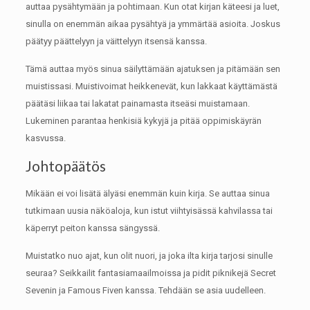
auttaa pysähtymään ja pohtimaan.
Kun otat kirjan käteesi ja luet,
sinulla on enemmän aikaa pysähtyä ja ymmärtää asioita.
Joskus
päätyy päättelyyn ja väittelyyn itsensä kanssa.
Tämä auttaa myös sinua säilyttämään ajatuksen ja pitämään sen
muistissasi.
Muistivoimat heikkenevät, kun lakkaat käyttämästä
päätäsi liikaa tai lakatat painamasta itseäsi muistamaan.
Lukeminen parantaa henkisiä kykyjä ja pitää oppimiskäyrän
kasvussa.
Johtopäätös
Mikään ei voi lisätä älyäsi enemmän kuin kirja.
Se auttaa sinua
tutkimaan uusia näköaloja, kun istut viihtyisässä kahvilassa tai
käperryt peiton kanssa sängyssä.
Muistatko nuo ajat, kun olit nuori, ja joka ilta kirja tarjosi sinulle
seuraa?
Seikkailit fantasiamaailmoissa ja pidit piknikejä Secret
Sevenin ja Famous Fiven kanssa.
Tehdään se asia uudelleen.