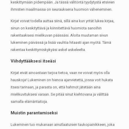
keskittymään pidempään.
Ja tässä välitöntä tyydytystä etsivien
ihmisten maailmassa on seurauksena huomion väheneminen.
Kirjat voivat todella auttaa siinä, sillä aina kun yrität lukea kirjaa,
sinun on keskityttävä ja kiinnitettävä huomiota sanoihin
rakentaaksesi mielikuvan päässäsi.
Aloita muutaman sivun
lukeminen päivässä ja lisää vauhtia hitaasti ajan myötä.
Tämä
rakentaa keskittymiskykyäsi askel askeleelta.
Viihdyttääksesi itseäsi
Kirjat eivät ainoastaan ​​tarjoa tietoa, vaan ne voivat myös olla
hauskoja!
Lukeminen on hienoa ajanvietettä, jossa voit hukata
itsesi tarinaan, ja parasta on, että hahmot jätetään aina
mielikuvituksesi varaan.
Se pitää sinut kiehtovana ja välittää
samalla elämäntaitoja.
Muistin parantamiseksi
Lukeminen tuo mukanaan ainutlaatuisen taukopainikkeen, joka