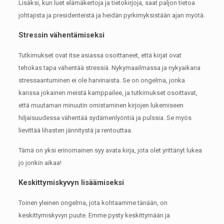
Lisäksi, kun luet elämäkertoja ja tietokirjoja, saat paljon tietoa
johtajista ja presidenteistä ja heidän pyrkimyksistään ajan myötä.
Stressin vähentämiseksi
Tutkimukset ovat itse asiassa osoittaneet, että kirjat ovat
tehokas tapa vähentää stressiä.
Nykymaailmassa ja nykyaikana
stressaantuminen ei ole harvinaista.
Se on ongelma, jonka
kanssa jokainen meistä kamppailee, ja tutkimukset osoittavat,
että muutaman minuutin omistaminen kirjojen lukemiseen
hiljaisuudessa vähentää sydämenlyöntiä ja pulssia.
Se myös
lievittää lihasten jännitystä ja rentouttaa.
Tämä on yksi erinomainen syy avata kirja, jota olet yrittänyt lukea
jo jonkin aikaa!
Keskittymiskyvyn lisäämiseksi
Toinen yleinen ongelma, jota kohtaamme tänään, on
keskittymiskyvyn puute.
Emme pysty keskittymään ja