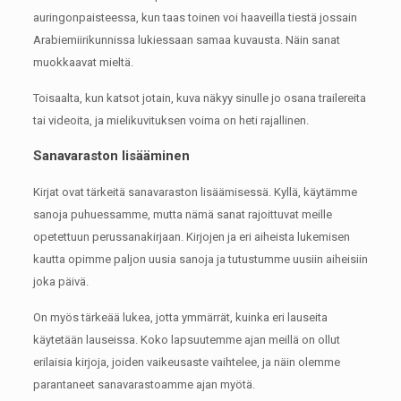
auringonpaisteessa, kun taas toinen voi haaveilla tiestä jossain
Arabiemiirikunnissa lukiessaan samaa kuvausta.
Näin sanat
muokkaavat mieltä.
Toisaalta, kun katsot jotain, kuva näkyy sinulle jo osana trailereita
tai videoita, ja mielikuvituksen voima on heti rajallinen.
Sanavaraston lisääminen
Kirjat ovat tärkeitä sanavaraston lisäämisessä.
Kyllä, käytämme
sanoja puhuessamme, mutta nämä sanat rajoittuvat meille
opetettuun perussanakirjaan.
Kirjojen ja eri aiheista lukemisen
kautta opimme paljon uusia sanoja ja tutustumme uusiin aiheisiin
joka päivä.
On myös tärkeää lukea, jotta ymmärrät, kuinka eri lauseita
käytetään lauseissa.
Koko lapsuutemme ajan meillä on ollut
erilaisia ​​kirjoja, joiden vaikeusaste vaihtelee, ja näin olemme
parantaneet sanavarastoamme ajan myötä.