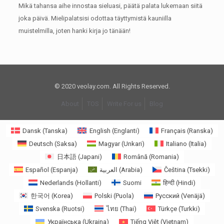
Mikä tahansa aihe innostaa sieluasi, päätä palata lukemaan siitä
joka päivä.
Mielipalatsisi odottaa täyttymistä kauniilla
muistelmilla, joten hanki kirja jo tänään!
© 2020 veolay.com. All Rights Reserved.
About
TOS
Write For us
Blog
Dansk
(
Tanska
)
English
(
Englanti
)
Français
(
Ranska
)
Deutsch
(
Saksa
)
Magyar
(
Unkari
)
Italiano
(
Italia
)
日本語
(
Japani
)
Română
(
Romania
)
Español
(
Espanja
)
العربية
(
Arabia
)
Čeština
(
Tsekki
)
Nederlands
(
Hollanti
)
Suomi
हिन्दी
(
Hindi
)
한국어
(
Korea
)
Polski
(
Puola
)
Русский
(
Venäjä
)
Svenska
(
Ruotsi
)
ไทย
(
Thai
)
Türkçe
(
Turkki
)
Українська
(
Ukraina
)
Tiếng Việt
(
Vietnam
)