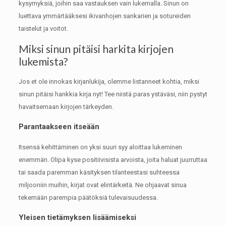
kysymyksiä, joihin saa vastauksen vain lukemalla.
Sinun on
luettava ymmärtääksesi ikivanhojen sankarien ja sotureiden
taistelut ja voitot.
Miksi sinun pitäisi harkita kirjojen
lukemista?
Jos et ole innokas kirjanlukija, olemme listanneet kohtia, miksi
sinun pitäisi hankkia kirja nyt!
Tee niistä paras ystäväsi, niin pystyt
havaitsemaan kirjojen tärkeyden.
Parantaakseen itseään
Itsensä kehittäminen on yksi suuri syy aloittaa lukeminen
enemmän.
Olipa kyse positiivisista arvoista, joita haluat juurruttaa
tai saada paremman käsityksen tilanteestasi suhteessa
miljooniin muihin, kirjat ovat elintärkeitä.
Ne ohjaavat sinua
tekemään parempia päätöksiä tulevaisuudessa.
Yleisen tietämyksen lisäämiseksi