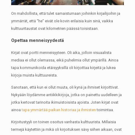
On mahdollista, että tulet samaistumaan joihinkin kirjailijoihin ja
ymmärrät, että “he” eivät ole kovin erilaisia ​​kuin sinä, vaikka
kulttuuritaustat ovat kilometrien päässä toisistaan.
Opettaa menneisyydestä
Kirjat ovat portti menneisyyteen.
Oli aika, jolloin visuaalista
mediaa ei ollut olemassa, eikä puhelimia ollut ympärillä.
Ainoa
tapa kommunikoida etäisyyksillä oli kirjoittaa kirjeitä ja lukea
kirjoja muista kulttuureista.
Sanotaan, että kun ei ollut muuta, oli kynä ja ihmiset kirjoittivat.
Nykyään löydämme antiikkikirjoja, jotka on painettu uudelleen ja
jotka kertovat tarinoita ikimuistoisista ajoista.
Joten kirjat ovat
ainoa
tapa ymmärtää paikan historiaa ja ihmisten
toimintaa.
Kirjoitustyyli on toinen osoitus vanhasta kulttuurista.
Millaisia ​​
termejä käytettiin ja mikä oli kirjoituksen sävy siihen aikaan, ovat