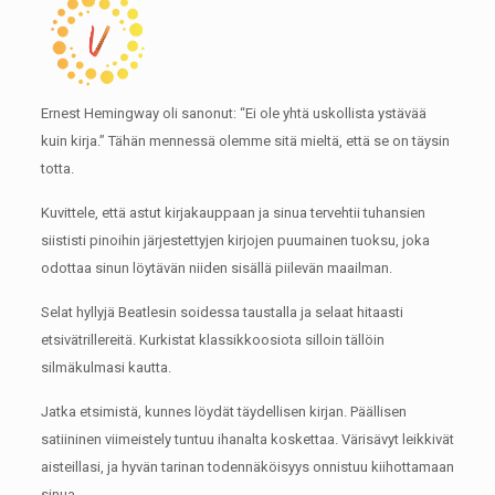
Ernest Hemingway oli sanonut: “Ei ole yhtä uskollista ystävää
kuin kirja.”
Tähän mennessä olemme sitä mieltä, että se on täysin
totta.
Kuvittele, että astut kirjakauppaan ja sinua tervehtii tuhansien
siististi pinoihin järjestettyjen kirjojen puumainen tuoksu, joka
odottaa sinun löytävän niiden sisällä piilevän maailman.
Selat hyllyjä Beatlesin soidessa taustalla ja selaat hitaasti
etsivätrillereitä.
Kurkistat klassikkoosiota silloin tällöin
silmäkulmasi kautta.
Jatka etsimistä, kunnes löydät täydellisen kirjan.
Päällisen
satiininen viimeistely tuntuu ihanalta koskettaa.
Värisävyt leikkivät
aisteillasi, ja hyvän tarinan todennäköisyys onnistuu kiihottamaan
sinua.