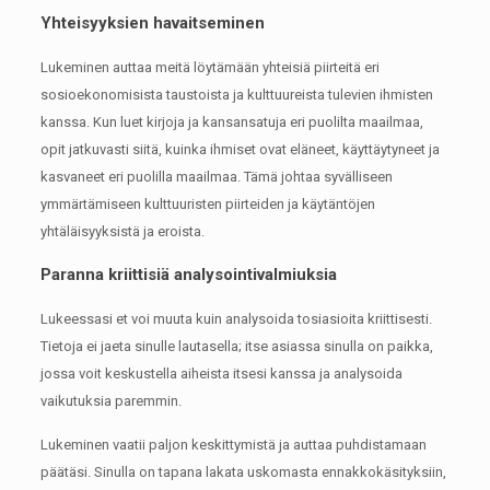
Yhteisyyksien havaitseminen
Lukeminen auttaa meitä löytämään yhteisiä piirteitä eri
sosioekonomisista taustoista ja kulttuureista tulevien ihmisten
kanssa.
Kun luet kirjoja ja kansansatuja eri puolilta maailmaa,
opit jatkuvasti siitä, kuinka ihmiset ovat eläneet, käyttäytyneet ja
kasvaneet eri puolilla maailmaa.
Tämä johtaa syvälliseen
ymmärtämiseen kulttuuristen piirteiden ja käytäntöjen
yhtäläisyyksistä ja eroista.
Paranna kriittisiä analysointivalmiuksia
Lukeessasi et voi muuta kuin analysoida tosiasioita kriittisesti.
Tietoja ei jaeta sinulle lautasella;
itse asiassa sinulla on paikka,
jossa voit keskustella aiheista itsesi kanssa ja analysoida
vaikutuksia paremmin.
Lukeminen vaatii paljon keskittymistä ja auttaa puhdistamaan
päätäsi.
Sinulla on tapana lakata uskomasta ennakkokäsityksiin,