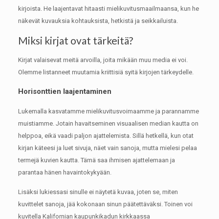
kirjoista.
He laajentavat hitaasti mielikuvitusmaailmaansa, kun he
näkevät kuvauksia kohtauksista, hetkistä ja seikkailuista.
Miksi kirjat ovat tärkeitä?
Kirjat valaisevat meitä arvoilla, joita mikään muu media ei voi.
Olemme listanneet muutamia kriittisiä syitä kirjojen tärkeydelle.
Horisonttien laajentaminen
Lukemalla kasvatamme mielikuvitusvoimaamme ja parannamme
muistiamme.
Jotain havaitseminen visuaalisen median kautta on
helppoa, eikä vaadi paljon ajattelemista.
Sillä hetkellä, kun otat
kirjan käteesi ja luet sivuja, näet vain sanoja, mutta mielesi pelaa
termejä kuvien kautta.
Tämä saa ihmisen ajattelemaan ja
parantaa hänen havaintokykyään.
Lisäksi lukiessasi sinulle ei näytetä kuvaa, joten se, miten
kuvittelet sanoja, jää kokonaan sinun päätettäväksi.
Toinen voi
kuvitella Kalifornian kaupunkikadun kirkkaassa