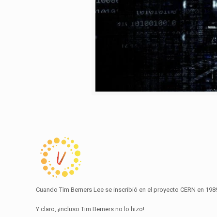
Cuando Tim Berners Lee se inscribió en el proyecto CERN en 198
Y claro, ¡incluso Tim Berners no lo hizo!