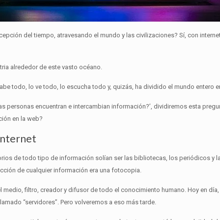
epción del tiempo, atravesando el mundo y las civilizaciones?
Sí, con intern
tria alrededor de este vasto océano.
be todo, lo ve todo, lo escucha todo y, quizás, ha dividido el mundo entero e
las personas encuentran e intercambian información?’, dividiremos esta pregu
ción en la web?
Internet
rios de todo tipo de información solían ser las bibliotecas, los periódicos y l
cción de cualquier información era una fotocopia.
 medio, filtro, creador y difusor de todo el conocimiento humano.
Hoy en día,
llamado “servidores”.
Pero volveremos a eso más tarde.