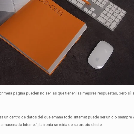
 primera página pueden no ser las que tienen las mejores respuestas, pero sí l
es un centro de datos del que emana todo.
Internet puede ser un ojo siempre 
lmacenado Internet’, ¡la ironía se reiría de su propio chiste!