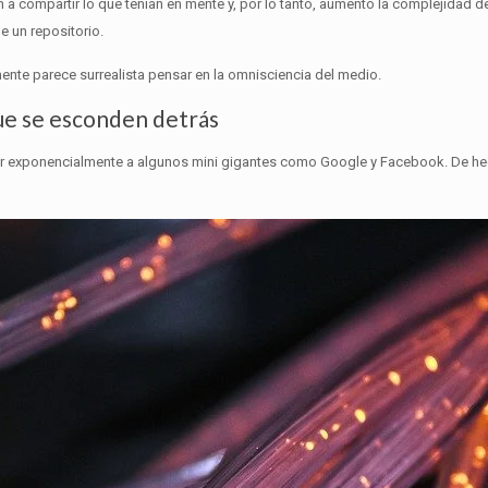
 compartir lo que tenían en mente y, por lo tanto, aumentó la complejidad d
 un repositorio.
ente parece surrealista pensar en la omnisciencia del medio.
ue se esconden detrás
recer exponencialmente a algunos mini gigantes como Google y Facebook.
De he