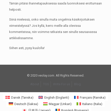
Tämän pitäisi ihannetapauksessa saada luonnoksesi erottumaan
helposti.
Siinä mielessä, onko sinulla muita ongelmia käsikirjoituksen
viimeistelyssä?
Jos kyllä, kerro meille alla olevissa
kommenteissa, niin voimme ratkaista sen sinulle seuraavassa
artikkelissamme.
Siihen asti, pysy kuulolla!
© 2020 veolay.com. All Rights Reserved.
About
TOS
Write For us
Blog
Dansk
(
Tanska
)
English
(
Englanti
)
Français
(
Ranska
)
Deutsch
(
Saksa
)
Magyar
(
Unkari
)
Italiano
(
Italia
)
日本語
(
Japani
)
Română
(
Romania
)