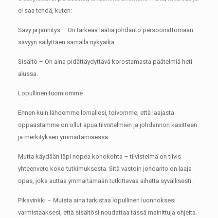
ei saa tehdä, kuten:
Sävy ja jännitys – On tärkeää laatia johdanto persoonattomaan
sävyyn säilyttäen samalla nykyaika.
Sisältö – On aina pidättäydyttävä korostamasta päätelmiä heti
alussa.
Lopullinen tuomiomme
Ennen kuin lähdemme lomallesi, toivomme, että laajasta
oppaastamme on ollut apua tiivistelmien ja johdannon käsitteen
ja merkityksen ymmärtämisessä.
Mutta käydään läpi nopea kohokohta – tiivistelmä on tiivis
yhteenveto koko tutkimuksesta.
Sitä vastoin johdanto on laaja
opas, joka auttaa ymmärtämään tutkittavaa aihetta syvällisesti.
Pikavinkki – Muista aina tarkistaa lopullinen luonnoksesi
varmistaaksesi, että sisältösi noudattaa tässä mainittuja ohjeita.