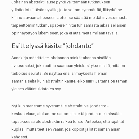
Jokainen abstrakti lause pyrkii välittämään tutkimuksen
ydintiedot riittävän syvälle, jotta voimme ymmärtää, liittyykö se
kiinnostavaan aiheeseen.
Joten se säästää meidät investoimasta
tarpeettomiin tutkimuspapereihin tai tuhlaamasta aikaa sellaisen
opinnäytetyön lukemiseen, joka ei auta meitä millään tavalla.
Esittelyssä käsite “johdanto”
Sanakirja määrittelee johdannon minkä tahansa sisällön
avausosaksi, joka auttaa saamaan yleiskäsityksen siitä, mitä on
tarkoitus seurata.
Se näyttää ensi silmäyksellä hieman
samanlaiselta kuin abstraktin käsite, eikö niin?
Ja tämä on tämän
yleisen väärintulkintojen syy.
Nyt kun menemme syvemmälle abstrakti vs. johdanto -
keskusteluun, aloitamme sanomalla, että johdanto ei missään
tapauksessa ole abstraktin räikeä toisto.
Anteeksi, että räjähtät
kuplasi, mutta teet sen väärin, jos kopioit ja liität saman asian
kahdesti.