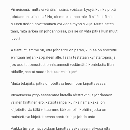
Viimeisenä, mutta ei vähäisimpänä, voidaan kysyä: kuinka pitkä
johdannon tulisi olla?
No, olemme samaa mieltä siitä, että niin
suuren tiedon sovittaminen voi viedä myös sivuja.
Mutta sitten
taas, mitä järkeä on johdannossa, jos se on yhtä pitkä kuin muut
luvut?
Asiantuntijamme on, että johdanto on paras, kun se on sovitettu
enintään neljän kappaleen alle.
Täällä testataan kynätaitojasi, ja
jos osoitat perusteet onnistuneesti vedämättä kontekstia liian
pitkälle, saatat saada heti uuden lukijan!
Muita tekijöitä, jotka on otettava huomioon kirjoittaessasi
Viimeisessä yrityksessämme luetella abstraktin ja johdannon
välinen kriittinen ero, katsotaanpa, kuinka nämä kaksi on
kirjoitettu.
Ja tällä viittaamme tärkeimpiin kohtiin, jotka on
muistettava kirjoitettaessa abstraktia ja johdatusta.
Vaikka tiivistelmät voidaan kirjoittaa sekä jäsennellyssä että