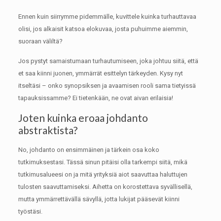
Ennen kuin siirrymme pidemmälle, kuvittele kuinka turhauttavaa
olisi, jos alkaisit katsoa elokuvaa, josta puhuimme aiemmin,
suoraan väliltä?
Jos pystyt samaistumaan turhautumiseen, joka johtuu siitä, että
et saa kiinni juonen, ymmärrät esittelyn tärkeyden.
Kysy nyt
itseltäsi – onko synopsiksen ja avaamisen rooli sama tietyissä
tapauksissamme?
Ei tietenkään, ne ovat aivan erilaisia!
Joten kuinka eroaa johdanto
abstraktista?
No, johdanto on ensimmäinen ja tärkein osa koko
tutkimuksestasi.
Tässä sinun pitäisi olla tarkempi siitä, mikä
tutkimusalueesi on ja mitä yrityksiä aiot saavuttaa haluttujen
tulosten saavuttamiseksi.
Aihetta on korostettava syvällisellä,
mutta ymmärrettävällä sävyllä, jotta lukijat pääsevät kiinni
työstäsi.