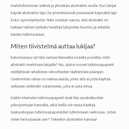
mahdollisimman selkeä ja ytimekäs abstraktin avulla.
Kun lukijat
käyvät abstraktin läpi, he ymmärtäisivät perusasiat käymättä läpi
koko opinnäytetyötä.
Näin voidaan sanoa, että abstrakti on
tutkijan tärkein työkalu herättää lukijoiden huomio ja edistää
heidän tutkimustaan.
Miten tiivistelmä auttaa lukijaa?
Katsotaanpa nyt tätä samaa tilannetta toiselta puolelta;
mitä
abstrakti merkitsee lukijalle?
No, aluksi monet tutkimuspaperit
edellyttävät rahallisten velvoitteiden täyttämistä pääsyyn.
Useimmiten rahaa on vaikea saada, joten sitä ei pidä käyttää
sellaisen artikkelin ostamiseen, joka ei auta sinua.
Kaikki Internetin tutkimuspaperit eivät liity opiskelijoiden
ydinopintojen kannalta, eikä heillä ole varaa käyttää
taskurahojaan tutkimuspapereiden tutkimiseen verkossa.
Joten
miten he korjaavat sen?
Tietenkin abstraktin kanssa!