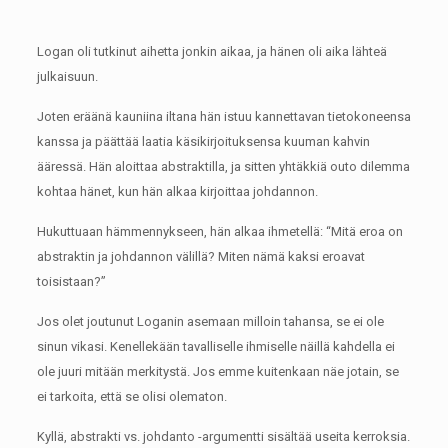
Logan oli tutkinut aihetta jonkin aikaa, ja hänen oli aika lähteä
julkaisuun.
Joten eräänä kauniina iltana hän istuu kannettavan tietokoneensa
kanssa ja päättää laatia käsikirjoituksensa kuuman kahvin
ääressä.
Hän aloittaa abstraktilla, ja sitten yhtäkkiä outo dilemma
kohtaa hänet, kun hän alkaa kirjoittaa johdannon.
Hukuttuaan hämmennykseen, hän alkaa ihmetellä: “Mitä eroa on
abstraktin ja johdannon välillä?
Miten nämä kaksi eroavat
toisistaan?”
Jos olet joutunut Loganin asemaan milloin tahansa, se ei ole
sinun vikasi.
Kenellekään tavalliselle ihmiselle näillä kahdella ei
ole juuri mitään merkitystä.
Jos emme kuitenkaan näe jotain, se
ei tarkoita, että se olisi olematon.
Kyllä, abstrakti vs. johdanto -argumentti sisältää useita kerroksia.