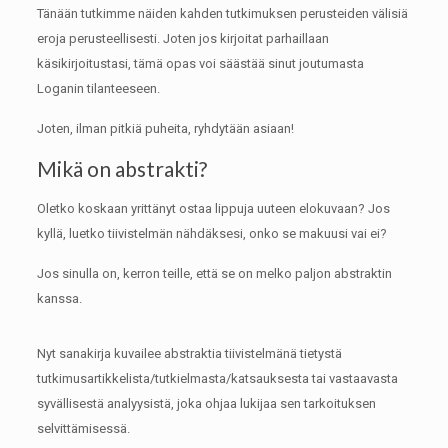
Tänään tutkimme näiden kahden tutkimuksen perusteiden välisiä
eroja perusteellisesti.
Joten jos kirjoitat parhaillaan
käsikirjoitustasi, tämä opas voi säästää sinut joutumasta
Loganin tilanteeseen.
Joten, ilman pitkiä puheita, ryhdytään asiaan!
Mikä on abstrakti?
Oletko koskaan yrittänyt ostaa lippuja uuteen elokuvaan?
Jos
kyllä, luetko tiivistelmän nähdäksesi, onko se makuusi vai ei?
Jos sinulla on, kerron teille, että se on melko paljon abstraktin
kanssa.
Nyt sanakirja kuvailee abstraktia tiivistelmänä tietystä
tutkimusartikkelista/tutkielmasta/katsauksesta tai vastaavasta
syvällisestä analyysistä, joka ohjaa lukijaa sen tarkoituksen
selvittämisessä.