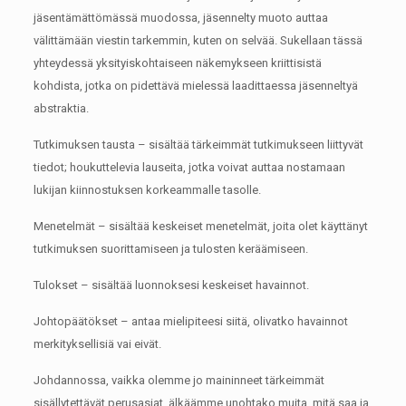
jäsentämättömässä muodossa, jäsennelty muoto auttaa
välittämään viestin tarkemmin, kuten on selvää.
Sukellaan tässä
yhteydessä yksityiskohtaiseen näkemykseen kriittisistä
kohdista, jotka on pidettävä mielessä laadittaessa jäsenneltyä
abstraktia.
Tutkimuksen tausta – sisältää tärkeimmät tutkimukseen liittyvät
tiedot;
houkuttelevia lauseita, jotka voivat auttaa nostamaan
lukijan kiinnostuksen korkeammalle tasolle.
Menetelmät – sisältää keskeiset menetelmät, joita olet käyttänyt
tutkimuksen suorittamiseen ja tulosten keräämiseen.
Tulokset – sisältää luonnoksesi keskeiset havainnot.
Johtopäätökset – antaa mielipiteesi siitä, olivatko havainnot
merkityksellisiä vai eivät.
Johdannossa, vaikka olemme jo maininneet tärkeimmät
sisällytettävät perusasiat, älkäämme unohtako muita, mitä saa ja