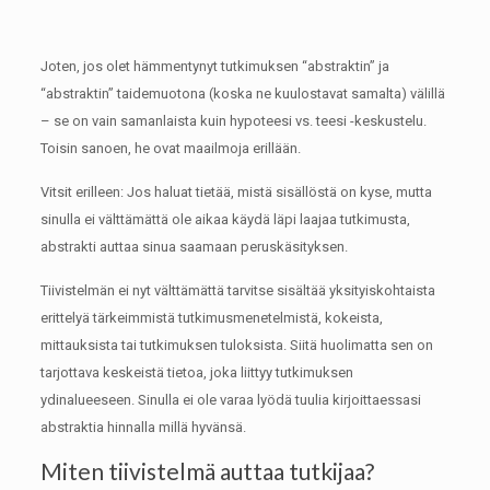
Joten, jos olet hämmentynyt tutkimuksen “abstraktin” ja
“abstraktin” taidemuotona (koska ne kuulostavat samalta) välillä
– se on vain samanlaista kuin hypoteesi vs. teesi -keskustelu.
Toisin sanoen, he ovat maailmoja erillään.
Vitsit erilleen: Jos haluat tietää, mistä sisällöstä on kyse, mutta
sinulla ei välttämättä ole aikaa käydä läpi laajaa tutkimusta,
abstrakti auttaa sinua saamaan peruskäsityksen.
Tiivistelmän ei nyt välttämättä tarvitse sisältää yksityiskohtaista
erittelyä tärkeimmistä tutkimusmenetelmistä, kokeista,
mittauksista tai tutkimuksen tuloksista.
Siitä huolimatta sen on
tarjottava keskeistä tietoa, joka liittyy tutkimuksen
ydinalueeseen.
Sinulla ei ole varaa lyödä tuulia kirjoittaessasi
abstraktia hinnalla millä hyvänsä.
Miten tiivistelmä auttaa tutkijaa?