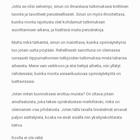
Jotta se olisi selvempi, sinun on ilmaistava tutkimuksesi kriittinen
tavoite ja tavoitteet perusteellisesti.
Sinun on myös ilmoitettava,
kuinka monta rajoitusta olet kohdannut tutkimuksen
suorittamisen aikana, ja lisättävä muita perustietoja.
Mutta mikä tärkeintä, sinun on mainittava, kuinka opinnäytetyösi
tuo jotain uutta pöytään.
Rehellisesti sanottuna on olemassa
runsaasti riippumattomien tutkijoiden tutkimuksia mistä tahansa
aiheesta.
Mene vain verkkoon ja etsi tiettyä aihetta, niin yllätyt
nähdessäsi, kuinka monta asiaankuuluvaa opinnäytetyötä on
luettavissasi.
Joten miten luonnoksesi erottuu muista?
On oltava jotain
ainutlaatuista, joka tekee opiskelustasi merkittävän, mikä on
olennainen osa johdatusta.
Joten tällä tavalla tiivistelmät eroavat
paljon esittelyistä, koska ne eivät sisällä niin yksityiskohtaista
tietoa.
Koolla ei ole väliä