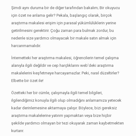
Şimdi aynı duruma bir de diğer tarafından bakalım;
Bir okuyucu
için özet ne anlama gelir?
Pekala, başlangıç ​​olarak, birçok
araştırma makalesi erişim için parasal yükümlülüklerin yerine
getirilmesini gerektirir.
Çoğu zaman para bulmak zordur, bu
nedenle size yardımcı olmayacak bir makale satın almak için
harcanmamalıdır.
İnternetteki her araştırma makalesi, öğrencilerin temel çalışma
alanıyla ilgili değildir ve cep harçlıklarını web’deki araştırma
makalelerini keşfetmeye harcayamazlar.
Peki, nasıl düzeltirler?
Elbette bir özet ile!
Özetteki her bir cümle, çalışmayla ilgili temel bilgileri,
ilgilendiğimiz konuyla ilgili olup olmadığını anlamamıza yetecek
kadar derinlemesine aktarmaya çalışır.
Böylece, bizi gereksiz
araştırma makalelerine yatırım yapmaktan veya bize hiçbir
şekilde yardımcı olmayan bir tezi okuyarak zaman kaybetmekten
kurtarır.