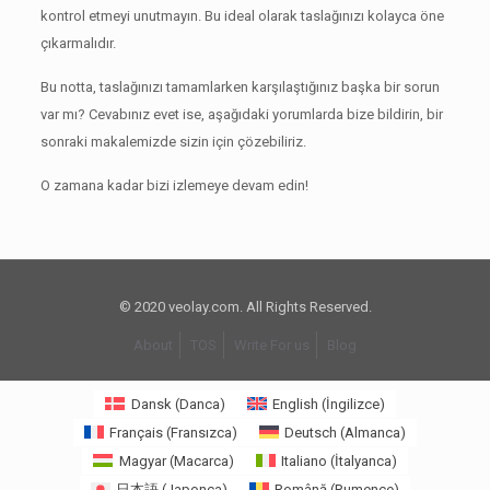
kontrol etmeyi unutmayın.
Bu ideal olarak taslağınızı kolayca öne
çıkarmalıdır.
Bu notta, taslağınızı tamamlarken karşılaştığınız başka bir sorun
var mı?
Cevabınız evet ise, aşağıdaki yorumlarda bize bildirin, bir
sonraki makalemizde sizin için çözebiliriz.
O zamana kadar bizi izlemeye devam edin!
© 2020 veolay.com. All Rights Reserved.
About
TOS
Write For us
Blog
Dansk
(
Danca
)
English
(
İngilizce
)
Français
(
Fransızca
)
Deutsch
(
Almanca
)
Magyar
(
Macarca
)
Italiano
(
İtalyanca
)
日本語
(
Japonca
)
Română
(
Rumence
)