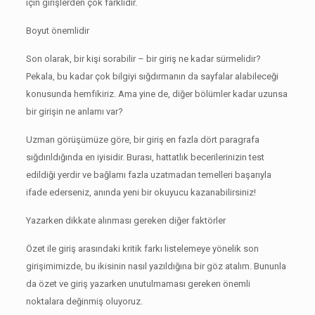
için girişlerden çok farklıdır.
Boyut önemlidir
Son olarak, bir kişi sorabilir – bir giriş ne kadar sürmelidir?
Pekala, bu kadar çok bilgiyi sığdırmanın da sayfalar alabileceği
konusunda hemfikiriz.
Ama yine de, diğer bölümler kadar uzunsa
bir girişin ne anlamı var?
Uzman görüşümüze göre, bir giriş en fazla dört paragrafa
sığdırıldığında en iyisidir.
Burası, hattatlık becerilerinizin test
edildiği yerdir ve bağlamı fazla uzatmadan temelleri başarıyla
ifade ederseniz, anında yeni bir okuyucu kazanabilirsiniz!
Yazarken dikkate alınması gereken diğer faktörler
Özet ile giriş arasındaki kritik farkı listelemeye yönelik son
girişimimizde, bu ikisinin nasıl yazıldığına bir göz atalım.
Bununla
da özet ve giriş yazarken unutulmaması gereken önemli
noktalara değinmiş oluyoruz.