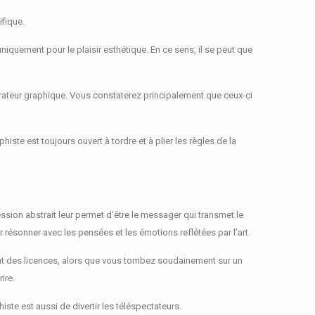
fique.
uniquement pour le plaisir esthétique.
En ce sens, il se peut que
trateur graphique.
Vous constaterez principalement que ceux-ci
iste est toujours ouvert à tordre et à plier les règles de la
sion abstrait leur permet d’être le messager qui transmet le
résonner avec les pensées et les émotions reflétées par l’art.
nt des licences, alors que vous tombez soudainement sur un
ire.
histe est aussi de divertir les téléspectateurs.