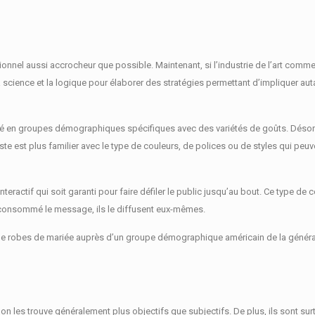
tionnel aussi accrocheur que possible.
Maintenant, si l’industrie de l’art comme
 la science et la logique pour élaborer des stratégies permettant d’impliquer a
lassé en groupes démographiques spécifiques avec des variétés de goûts.
Désor
te est plus familier avec le type de couleurs, de polices ou de styles qui peuv
nteractif qui soit garanti pour faire défiler le public jusqu’au bout.
Ce type de c
t consommé le message, ils le diffusent eux-mêmes.
 robes de mariée auprès d’un groupe démographique américain de la génération Y
on les trouve généralement plus objectifs que subjectifs.
De plus, ils sont su