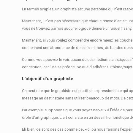
En termes simples, un graphiste est une personne qui n’est res
Maintenant, il n’est pas nécessaire que chaque œuvre d’art ait un
vous ne trouviez parfois aucune logique derrière un visuel flashy
Maintenant, si vous voulez comprendre encore mieux les couches d
contiennent une abondance de dessins animés, de bandes dessiné
Comme vous pouvez le voir, aucun de ces médiums artistiques n’
conception, car il ne se préoccupe que d’adhérer au thème/sujet
L’objectif d’un graphiste
On peut dire que le graphiste est plutôt un expressionniste qui a
message au destinataire sans utiliser beaucoup de mots.
De cett
Par exemple, supposons que vous soyez nerveux à l’idée de pas
drôle d’art graphique.
L’art consiste en un dessin humoristique de 
Eh bien, ce sont des cas comme ceux-ci où nous faisons l’expérie