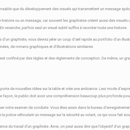
ponsable que du développement des visuels qui transmettent un message spéci
e histoire ou un message, car souvent les graphistes créent aussi des visuels 
.
En revanche, parfois seul un visuel subtil suffira à raconter toute une histoire.
’un graphiste, vous devrez jeter un coup d’œil rapide au portfolio d’un illus
es, de romans graphiques et d’illustrations similaires.
est confiné par des règles et des règlements de conception.
De même, un graph
.
pporte de nouvelles idées sur la table et crée une ambiance.
Leur mode d’expres
e façon, le public doit avoir une compréhension beaucoup plus profonde pour 
ser votre examen de conduite.
Vous êtes assis dans le bureau d’enregistreme
la police véhiculant un message sur la sécurité au volant, ce qui vous fait sour
nce du travail d’un graphiste.
Ainsi, on peut aussi dire que l’objectif d’un grap