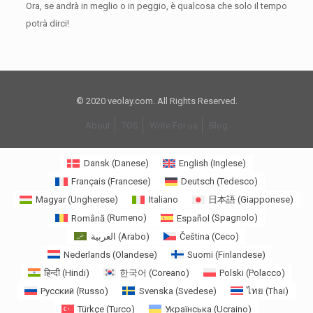
Ora, se andrà in meglio o in peggio, è qualcosa che solo il tempo
potrà dirci!
© 2020 veolay.com. All Rights Reserved.
About
TOS
Write For us
Blog
Dansk
(
Danese
)
English
(
Inglese
)
Français
(
Francese
)
Deutsch
(
Tedesco
)
Magyar
(
Ungherese
)
Italiano
日本語
(
Giapponese
)
Română
(
Rumeno
)
Español
(
Spagnolo
)
العربية
(
Arabo
)
Čeština
(
Ceco
)
Nederlands
(
Olandese
)
Suomi
(
Finlandese
)
हिन्दी
(
Hindi
)
한국어
(
Coreano
)
Polski
(
Polacco
)
Русский
(
Russo
)
Svenska
(
Svedese
)
ไทย
(
Thai
)
Türkçe
(
Turco
)
Українська
(
Ucraino
)