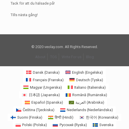
Tack för att du hälsade på!
Tills nästa gång!
© 2020 veolay.com. All Rights Reserved.
About
TOS
Write For us
Blog
Dansk
(
Danska
)
English
(
Engelska
)
Français
(
Franska
)
Deutsch
(
Tyska
)
Magyar
(
Ungerska
)
Italiano
(
Italienska
)
日本語
(
Japanska
)
Română
(
Rumänska
)
Español
(
Spanska
)
العربية
(
Arabiska
)
Čeština
(
Tjeckiska
)
Nederlands
(
Nederländska
)
Suomi
(
Finska
)
हिन्दी
(
Hindi
)
한국어
(
Koreanska
)
Polski
(
Polska
)
Русский
(
Ryska
)
Svenska