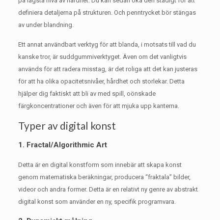
på lägsta nivå av hårdhet.
Du kan sedan öka den stadigt för att
definiera detaljerna på strukturen.
Och penntrycket bör stängas
av under blandning.
Ett annat användbart verktyg för att blanda, i motsats till vad du
kanske tror, ​​är suddgummiverktyget.
Även om det vanligtvis
används för att radera misstag, är det roliga att det kan justeras
för att ha olika opacitetsnivåer, hårdhet och storlekar.
Detta
hjälper dig faktiskt att bli av med spill, oönskade
färgkoncentrationer och även för att mjuka upp kanterna.
Typer av digital konst
1. Fractal/Algorithmic Art
Detta är en digital konstform som innebär att skapa konst
genom matematiska beräkningar, producera “fraktala” bilder,
videor och andra former.
Detta är en relativt ny genre av abstrakt
digital konst som använder en ny, specifik programvara.