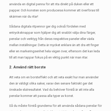
använda en digital penna för att rita direkt på duken eller ett
papper.
Och konsten som produceras kommer att överföras till
skärmen när du ritar!
Sådana digitala ritpennor ger dig också fördelen med
entrycksknappar som hjälper dig att snabbt välja dina färger,
penslar och verktyg från deras respektive paneler eller växla
mellan inställningar.
Detta är mycket enklare än att dra ett finger
eller en markeringsenhet hela vägen över, eftersom det kan leda
till att man tappar fokus på en viktig punkt när man ritar.
2. Använd rätt borste
Att veta om en borsteffekt och att veta exakt hur man använder
den är väldigt olika saker, varav den senare faktiskt ger det
önskade slutresultatet.
Vad du behöver förstå är att inte alla
penslar kommer att passa alla typer av konst.
Så du måste förstå grunderna för att använda sådana penslar för