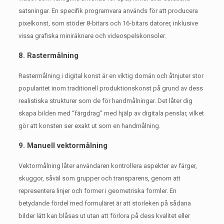
satsningar.
En specifik programvara används för att producera
pixelkonst, som stöder 8-bitars och 16-bitars datorer, inklusive
vissa grafiska miniräknare och videospelskonsoler.
8. Rastermålning
Rastermålning i digital konst är en viktig domän och åtnjuter stor
popularitet inom traditionell produktionskonst på grund av dess
realistiska strukturer som de för handmålningar.
Det låter dig
skapa bilden med “färgdrag” med hjälp av digitala penslar, vilket
gör att konsten ser exakt ut som en handmålning.
9. Manuell vektormålning
Vektormålning låter användaren kontrollera aspekter av färger,
skuggor, såväl som grupper och transparens, genom att
representera linjer och former i geometriska formler.
En
betydande fördel med formuläret är att storleken på sådana
bilder lätt kan blåsas ut utan att förlora på dess kvalitet eller