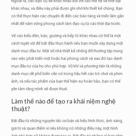
Ngoài ra, các đạo cụ sẽ khác nhau đối với các thế hệ và thời đại
khác nhau, và điều này phải được ghi nhớ khi thiết kế chúng.
Bạn
có thể thực hiện các chuyến đi đến các bảo tàng và triển lãm gần
nhất để nắm vững phong cách làm đạo cụ từ các thời đại trước.
Vẽ các kiểu đèn, bàn, giường và bếp lò khác nhau có thể là một
cách tuyệt vời để bắt đầu thực hành nếu bạn muốn xây dựng một
danh mục đầu tư.
Một số nhà thiết kế chống đỡ thường tập trung
vào việc phát triển một hoặc hai phong cách và sau đó tạo danh
mục đầu tư của họ cho phù hợp.
Vũ khí và phương tiện là những
danh mục rất phổ biến cần có trong hầu hết các trò chơi và phim
ảnh, và nếu tác phẩm của bạn thể hiện sự hoàn hảo, bạn có thể
yên tâm rằng mình sẽ được thuê.
Làm thế nào để tạo ra khái niệm nghệ
thuật?
Bắt đầu từ những nguyên tắc cơ bản và hiểu hình thức, ánh sáng,
giá trị và quan điểm vì nếu không có những điều này, một hình
ảnh phù hợp sẽ không được tạo ra.
Bắt đầu từ những gì bạn nhìn