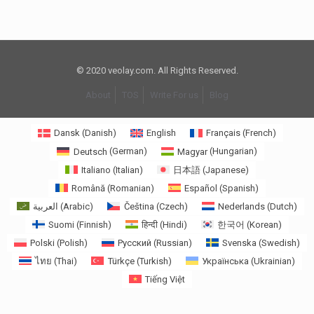
© 2020 veolay.com. All Rights Reserved.
About
TOS
Write For us
Blog
Dansk
(
Danish
)
English
Français
(
French
)
Deutsch
(
German
)
Magyar
(
Hungarian
)
Italiano
(
Italian
)
日本語
(
Japanese
)
Română
(
Romanian
)
Español
(
Spanish
)
العربية
(
Arabic
)
Čeština
(
Czech
)
Nederlands
(
Dutch
)
Suomi
(
Finnish
)
हिन्दी
(
Hindi
)
한국어
(
Korean
)
Polski
(
Polish
)
Русский
(
Russian
)
Svenska
(
Swedish
)
ไทย
(
Thai
)
Türkçe
(
Turkish
)
Українська
(
Ukrainian
)
Tiếng Việt