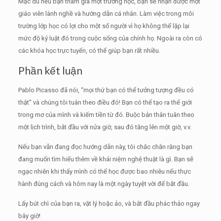
Mặc dù nếu bạn tham gia một trường học, bạn sẽ nhận được một
giáo viên lành nghề và hướng dẫn cá nhân.
Làm việc trong môi
trường lớp học có lợi cho một số người vì họ không thể lặp lại
mức độ kỷ luật đó trong cuộc sống của chính họ.
Ngoài ra còn có
các khóa học trực tuyến, có thể giúp bạn rất nhiều.
Phần kết luận
Pablo Picasso đã nói, “mọi thứ bạn có thể tưởng tượng đều có
thật” và chúng tôi tuân theo điều đó!
Bạn có thể tạo ra thế giới
trong mơ của mình và kiếm tiền từ đó.
Buộc bản thân tuân theo
một lịch trình, bắt đầu với nửa giờ, sau đó tăng lên một giờ, v.v.
Nếu bạn vẫn đang đọc hướng dẫn này, tôi chắc chắn rằng bạn
đang muốn tìm hiểu thêm về khái niệm nghệ thuật là gì.
Bạn sẽ
ngạc nhiên khi thấy mình có thể học được bao nhiêu nếu thực
hành đúng cách và hôm nay là một ngày tuyệt vời để bắt đầu.
Lấy bút chì của bạn ra, vật lý hoặc ảo, và bắt đầu phác thảo ngay
bây giờ!